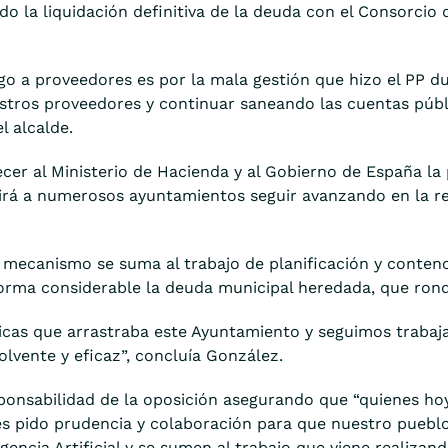
ado la liquidación definitiva de la deuda con el Consorcio
o a proveedores es por la mala gestión que hizo el PP du
stros proveedores y continuar saneando las cuentas públ
l alcalde.
cer al Ministerio de Hacienda y al Gobierno de España l
itirá a numerosos ayuntamientos seguir avanzando en la r
ecanismo se suma al trabajo de planificación y contenci
forma considerable la deuda municipal heredada, que rond
cas que arrastraba este Ayuntamiento y seguimos trabaja
olvente y eficaz”, concluía González.
sponsabilidad de la oposición asegurando que “quienes h
es pido prudencia y colaboración para que nuestro puebl
ligencia Artificial y se sumen al trabajo que viene realizan